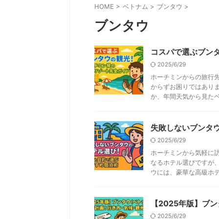
HOME
>
ベトナム
>
ブンタウ
>
ブンタウ
コスパで選ぶブン
2025/6/29
ホーチミンからの旅行
からずお困りではあり
か、年間天気から見たベス
失敗しないブンタ
2025/6/29
ホーチミンから気軽に
なるホテル選びですが
ウには、豪華な高級ホテル
【2025年版】ブ
2025/6/29