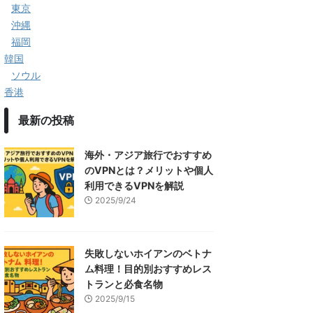
東京
沖縄
福岡
韓国
ソウル
香港
最新の投稿
海外・アジア旅行でおすすめ
のVPNとは？メリットや個人
利用できるVPNを解説
2025/9/24
失敗しないホイアンのベトナ
ム料理！目的別おすすめレス
トランと必食名物
2025/9/15