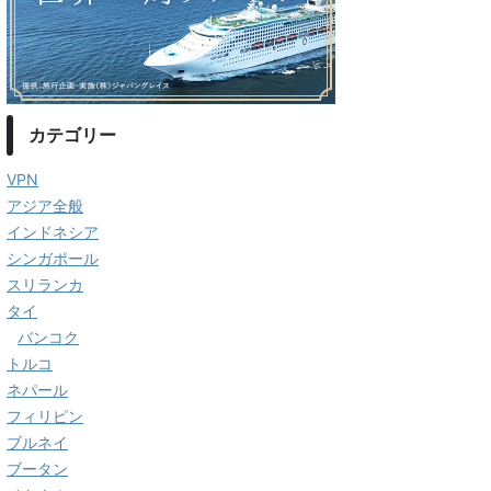
カテゴリー
VPN
アジア全般
インドネシア
シンガポール
スリランカ
タイ
バンコク
トルコ
ネパール
フィリピン
ブルネイ
ブータン