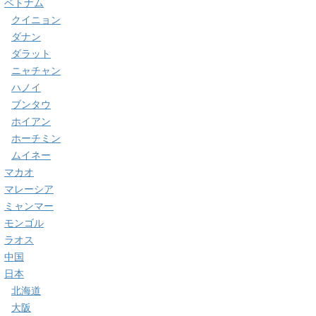
ベトナム
クイニョン
ダナン
ダラット
ニャチャン
ハノイ
ブンタウ
ホイアン
ホーチミン
ムイネー
マカオ
マレーシア
ミャンマー
モンゴル
ラオス
中国
日本
北海道
大阪