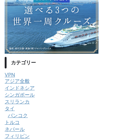
カテゴリー
VPN
アジア全般
インドネシア
シンガポール
スリランカ
タイ
バンコク
トルコ
ネパール
フィリピン