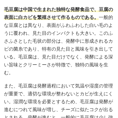
毛豆腐は中国で生まれた独特な発酵食品で、豆腐の
表面に白カビを繁殖させて作るものである。
一般的
な豆腐とは異なり、表面がふわふわした白い毛のよ
うに覆われ、見た目のインパクトも大きい。このふ
さふさとした毛状の部分は、発酵中に形成されるカ
ビの菌糸であり、特有の見た目と風味を引き出して
いる。毛豆腐は、見た目だけでなく、発酵による深
い旨味とクリーミーさが特徴で、独特の風味を生
む。
また、毛豆腐は発酵過程において気温や湿度の管理
が重要で、適切な環境が整わないとカビが生えにく
い。湿潤な環境を必要とするため、毛豆腐は発酵が
進むにつれて風味が増し、チーズに似たコクが出る
とされる。発酵が進むと、一般的に毛豆腐は少し強