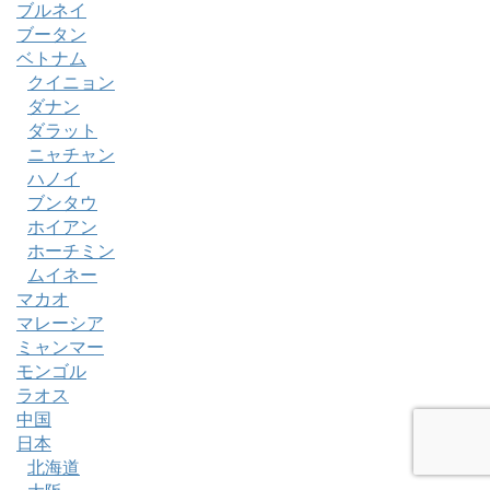
ブルネイ
ブータン
ベトナム
クイニョン
ダナン
ダラット
ニャチャン
ハノイ
ブンタウ
ホイアン
ホーチミン
ムイネー
マカオ
マレーシア
ミャンマー
モンゴル
ラオス
中国
日本
北海道