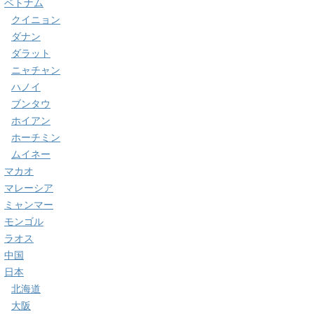
ベトナム
クイニョン
ダナン
ダラット
ニャチャン
ハノイ
ブンタウ
ホイアン
ホーチミン
ムイネー
マカオ
マレーシア
ミャンマー
モンゴル
ラオス
中国
日本
北海道
大阪