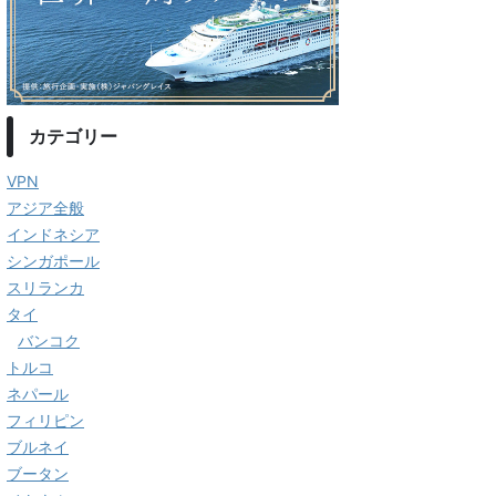
カテゴリー
VPN
アジア全般
インドネシア
シンガポール
スリランカ
タイ
バンコク
トルコ
ネパール
フィリピン
ブルネイ
ブータン