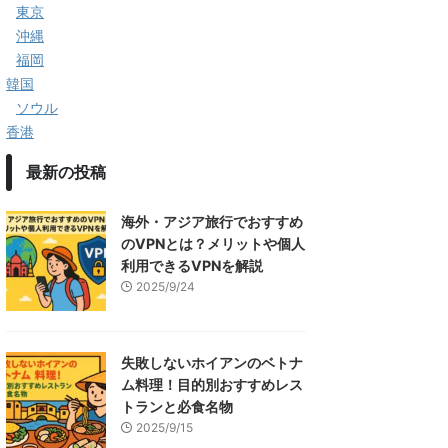
東京
沖縄
福岡
韓国
ソウル
香港
最新の投稿
海外・アジア旅行でおすすめ
のVPNとは？メリットや個人
利用できるVPNを解説
2025/9/24
失敗しないホイアンのベトナ
ム料理！目的別おすすめレス
トランと必食名物
2025/9/15