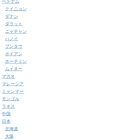
ベトナム
クイニョン
ダナン
ダラット
ニャチャン
ハノイ
ブンタウ
ホイアン
ホーチミン
ムイネー
マカオ
マレーシア
ミャンマー
モンゴル
ラオス
中国
日本
北海道
大阪