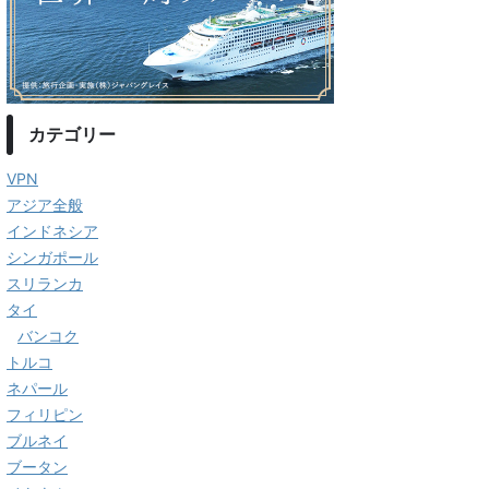
カテゴリー
VPN
アジア全般
インドネシア
シンガポール
スリランカ
タイ
バンコク
トルコ
ネパール
フィリピン
ブルネイ
ブータン