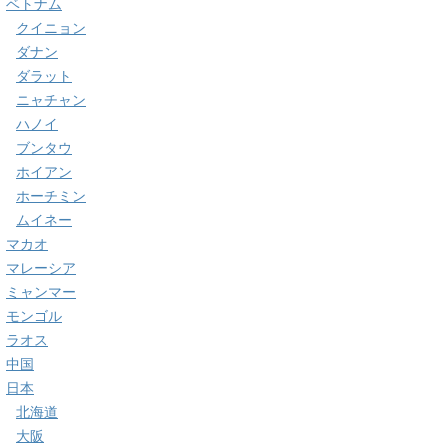
ベトナム
クイニョン
ダナン
ダラット
ニャチャン
ハノイ
ブンタウ
ホイアン
ホーチミン
ムイネー
マカオ
マレーシア
ミャンマー
モンゴル
ラオス
中国
日本
北海道
大阪