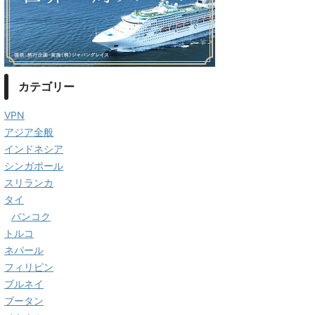
カテゴリー
VPN
アジア全般
インドネシア
シンガポール
スリランカ
タイ
バンコク
トルコ
ネパール
フィリピン
ブルネイ
ブータン