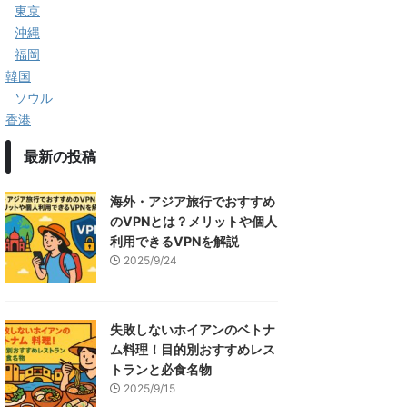
東京
沖縄
福岡
韓国
ソウル
香港
最新の投稿
海外・アジア旅行でおすすめ
のVPNとは？メリットや個人
利用できるVPNを解説
2025/9/24
失敗しないホイアンのベトナ
ム料理！目的別おすすめレス
トランと必食名物
2025/9/15