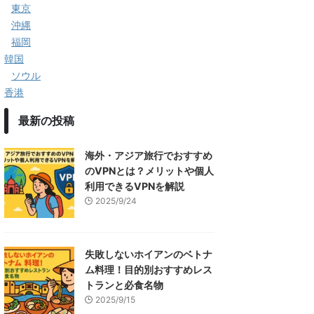
東京
沖縄
福岡
韓国
ソウル
香港
最新の投稿
海外・アジア旅行でおすすめ
のVPNとは？メリットや個人
利用できるVPNを解説
2025/9/24
失敗しないホイアンのベトナ
ム料理！目的別おすすめレス
トランと必食名物
2025/9/15