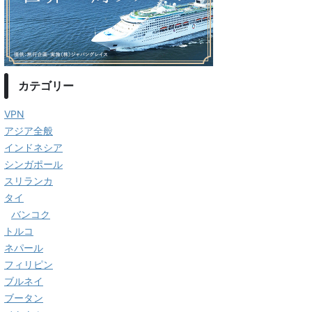
カテゴリー
VPN
アジア全般
インドネシア
シンガポール
スリランカ
タイ
バンコク
トルコ
ネパール
フィリピン
ブルネイ
ブータン