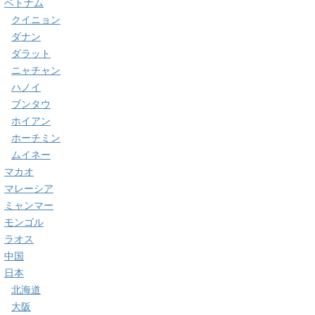
ベトナム
クイニョン
ダナン
ダラット
ニャチャン
ハノイ
ブンタウ
ホイアン
ホーチミン
ムイネー
マカオ
マレーシア
ミャンマー
モンゴル
ラオス
中国
日本
北海道
大阪