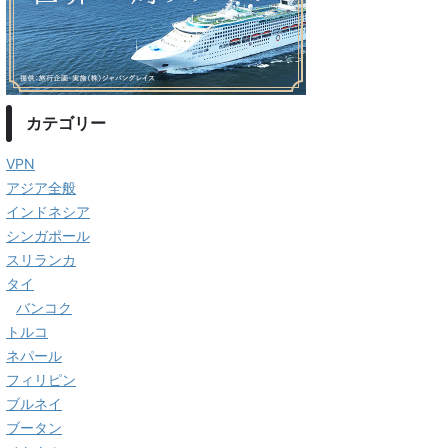
カテゴリー
VPN
アジア全般
インドネシア
シンガポール
スリランカ
タイ
バンコク
トルコ
ネパール
フィリピン
ブルネイ
ブータン