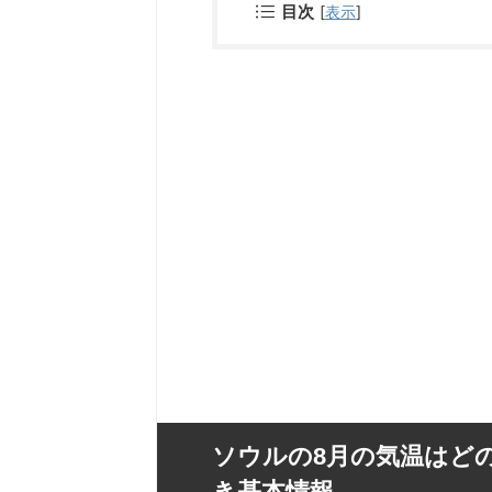
目次
[
表示
]
ソウルの8月の気温はど
き基本情報