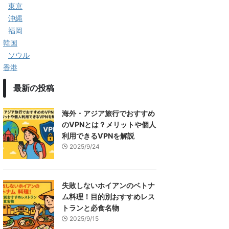
東京
沖縄
福岡
韓国
ソウル
香港
最新の投稿
海外・アジア旅行でおすすめ
のVPNとは？メリットや個人
利用できるVPNを解説
2025/9/24
失敗しないホイアンのベトナ
ム料理！目的別おすすめレス
トランと必食名物
2025/9/15