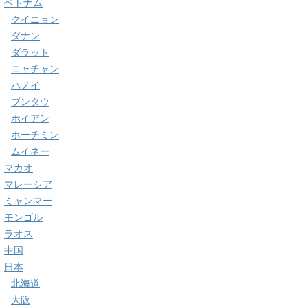
ベトナム
クイニョン
ダナン
ダラット
ニャチャン
ハノイ
ブンタウ
ホイアン
ホーチミン
ムイネー
マカオ
マレーシア
ミャンマー
モンゴル
ラオス
中国
日本
北海道
大阪