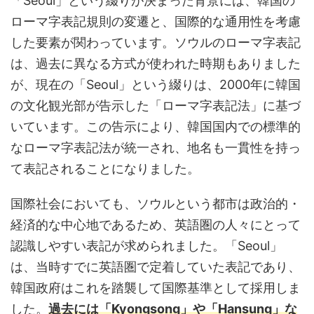
「Seoul」という綴りが決まった背景には、韓国の
ローマ字表記規則の変遷と、国際的な通用性を考慮
した要素が関わっています。ソウルのローマ字表記
は、過去に異なる方式が使われた時期もありました
が、現在の「Seoul」という綴りは、2000年に韓国
の文化観光部が告示した「ローマ字表記法」に基づ
いています。この告示により、韓国国内での標準的
なローマ字表記法が統一され、地名も一貫性を持っ
て表記されることになりました。
国際社会においても、ソウルという都市は政治的・
経済的な中心地であるため、英語圏の人々にとって
認識しやすい表記が求められました。「Seoul」
は、当時すでに英語圏で定着していた表記であり、
韓国政府はこれを踏襲して国際基準として採用しま
した。
過去には「Kyongsong」や「Hansung」な