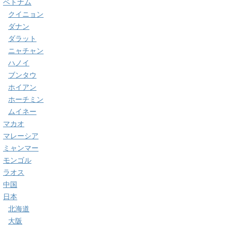
ベトナム
クイニョン
ダナン
ダラット
ニャチャン
ハノイ
ブンタウ
ホイアン
ホーチミン
ムイネー
マカオ
マレーシア
ミャンマー
モンゴル
ラオス
中国
日本
北海道
大阪