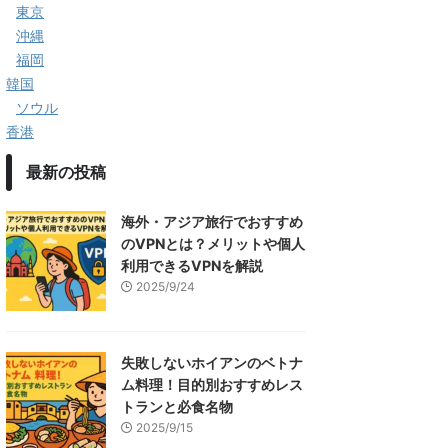
東京
沖縄
福岡
韓国
ソウル
香港
最新の投稿
海外・アジア旅行でおすすめ
のVPNとは？メリットや個人
利用できるVPNを解説
2025/9/24
失敗しないホイアンのベトナ
ム料理！目的別おすすめレス
トランと必食名物
2025/9/15